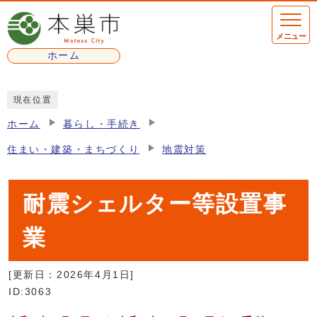
ページの先頭です
メニュー
ホーム
ここから本文です
現在位置
ホーム
暮らし・手続き
住まい・建築・まちづくり
地震対策
耐震シェルター等設置事
業
[更新日：
2026年4月1日
]
ID:3063