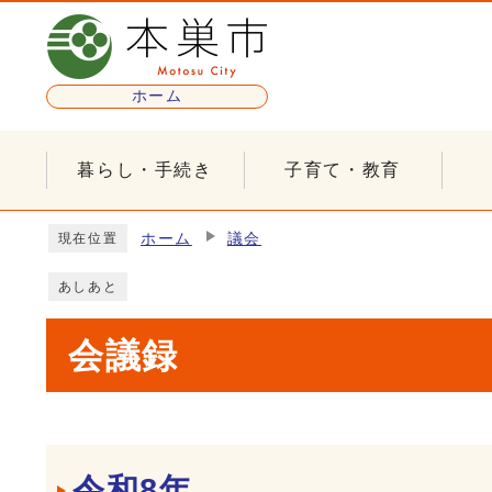
ページの先頭です
ホーム
暮らし・手続き
子育て・教育
ここから本文です
ホーム
議会
現在位置
あしあと
会議録
メインメニュー
令和8年