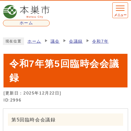
ページの先頭です
メニュー
ホーム
ここから本文です
ホーム
議会
会議録
令和7年
現在位置
令和7年第5回臨時会会議
録
[更新日：
2025年12月22日
]
ID:2996
第5回臨時会会議録