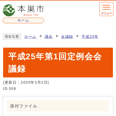
ページの先頭です
メニュー
ホーム
ここから本文です
ホーム
議会
会議録
平成25年
現在位置
平成25年第1回定例会会
議録
[更新日：
2020年3月2日
]
ID:556
添付ファイル