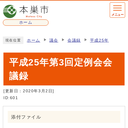
ページの先頭です
メニュー
ホーム
ここから本文です
ホーム
議会
会議録
平成25年
現在位置
平成25年第3回定例会会
議録
[更新日：
2020年3月2日
]
ID:601
添付ファイル