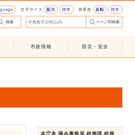
nguage
文字サイズ
拡大
標準
背景色
反転
標準
検索
ページID検索
市政情報
防災・安全
本庁舎 議会事務局 総務課 総務