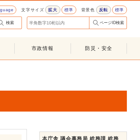
nguage
文字サイズ
拡大
標準
背景色
反転
標準
検索
ページID検索
市政情報
防災・安全
本庁舎 議会事務局 総務課 総務