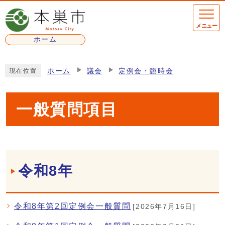
ページの先頭です
メニュー
ホーム
ここから本文です
ホーム
議会
定例会・臨時会
現在位置
一般質問項目
メインメニュー
令和8年
令和8年第2回定例会一般質問
[2026年7月16日]