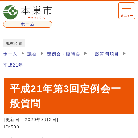
ページの先頭です
メニュー
ホーム
ここから本文です
現在位置
ホーム
議会
定例会・臨時会
一般質問項目
平成21年
平成21年第3回定例会一
般質問
[更新日：
2020年3月2日
]
ID:500