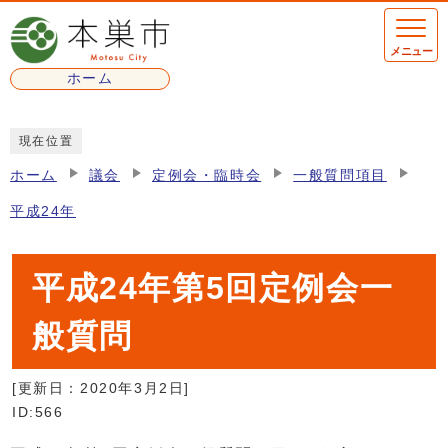
ページの先頭です
メニュー
ホーム
ここから本文です
現在位置
ホーム
議会
定例会・臨時会
一般質問項目
平成24年
平成24年第5回定例会一
般質問
[更新日：
2020年3月2日
]
ID:566