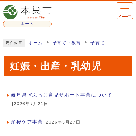
ページの先頭です
メニュー
ホーム
ここから本文です
ホーム
子育て・教育
子育て
現在位置
妊娠・出産・乳幼児
岐阜県ぎふっこ育児サポート事業について
メインメニュー
[2026年7月21日]
産後ケア事業
[2026年5月27日]