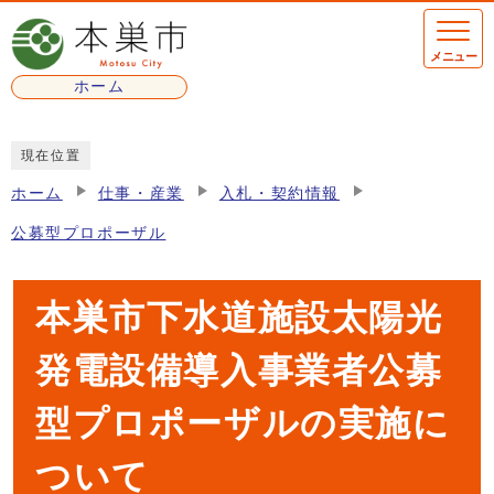
ページの先頭です
メニュー
ホーム
ここから本文です
現在位置
ホーム
仕事・産業
入札・契約情報
公募型プロポーザル
本巣市下水道施設太陽光
発電設備導入事業者公募
型プロポーザルの実施に
ついて