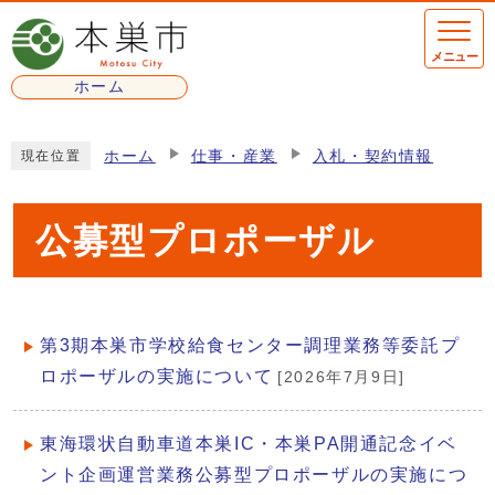
ページの先頭です
メニュー
ホーム
ここから本文です
ホーム
仕事・産業
入札・契約情報
現在位置
公募型プロポーザル
第3期本巣市学校給食センター調理業務等委託プ
メインメニュー
ロポーザルの実施について
[2026年7月9日]
東海環状自動車道本巣IC・本巣PA開通記念イベ
ント企画運営業務公募型プロポーザルの実施につ