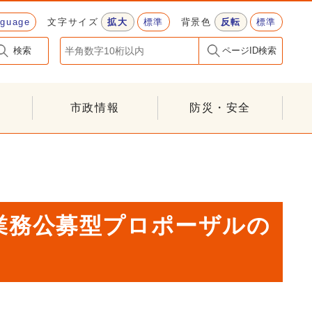
nguage
文字サイズ
拡大
標準
背景色
反転
標準
検索
ページID検索
市政情報
防災・安全
業務公募型プロポーザルの