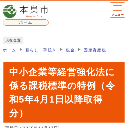
ページの先頭です
メニュー
ホーム
ここから本文です
現在位置
ホーム
暮らし・手続き
税金
固定資産税
中小企業等経営強化法に
係る課税標準の特例（令
和5年4月1日以降取得
分）