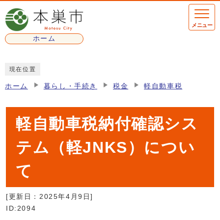
ページの先頭です
メニュー
ホーム
ここから本文です
現在位置
ホーム
暮らし・手続き
税金
軽自動車税
軽自動車税納付確認シス
テム（軽JNKS）につい
て
[更新日：
2025年4月9日
]
ID:2094