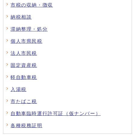
市税の収納・徴収
納税相談
滞納整理・処分
個人市県民税
法人市民税
固定資産税
軽自動車税
入湯税
市たばこ税
自動車臨時運行許可証（仮ナンバー）
各種税務証明