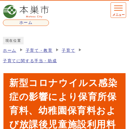
ページの先頭です
メニュー
ホーム
ここから本文です
現在位置
ホーム
子育て・教育
子育て
子育てに関する手当・助成
新型コロナウイルス感染
症の影響により保育所保
育料、幼稚園保育料およ
び放課後児童施設利用料