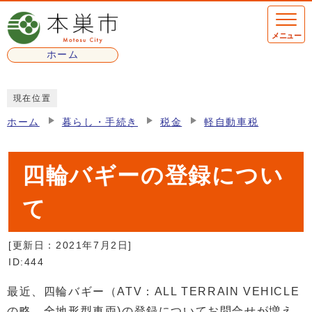
ページの先頭です
メニュー
ホーム
ここから本文です
現在位置
ホーム
暮らし・手続き
税金
軽自動車税
四輪バギーの登録につい
て
[更新日：
2021年7月2日
]
ID:444
最近、四輪バギー（ATV：ALL TERRAIN VEHICLE
の略。全地形型車両)の登録についてお問合せが増え