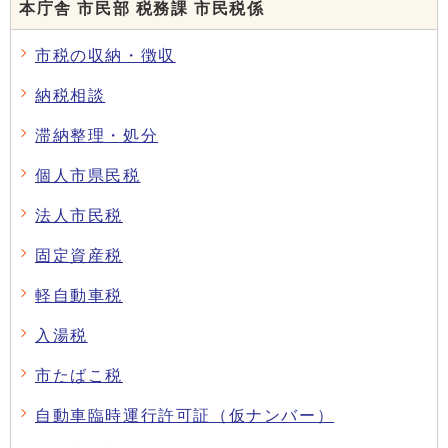
本庁舎 市民部 税務課 市民税係
市税の収納・徴収
納税相談
滞納整理・処分
個人市県民税
法人市民税
固定資産税
軽自動車税
入湯税
市たばこ税
自動車臨時運行許可証（仮ナンバー）