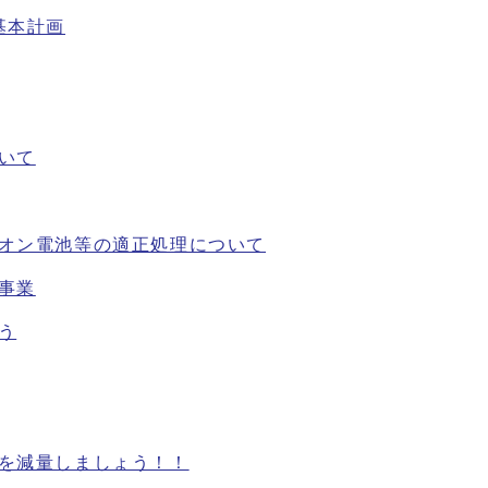
基本計画
いて
オン電池等の適正処理について
事業
う
を減量しましょう！！