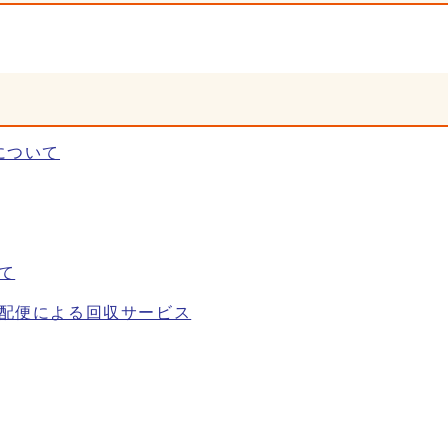
について
て
配便による回収サービス