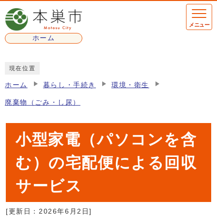
ページの先頭です
メニュー
ホーム
ここから本文です
現在位置
ホーム
暮らし・手続き
環境・衛生
廃棄物（ごみ・し尿）
小型家電（パソコンを含
む）の宅配便による回収
サービス
[更新日：
2026年6月2日
]