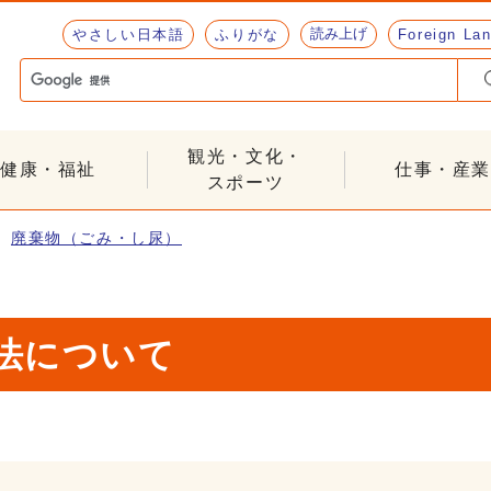
読み上げ
やさしい日本語
ふりがな
Foreign La
観光・文化・
健康・福祉
仕事・産業
スポーツ
廃棄物（ごみ・し尿）
法について