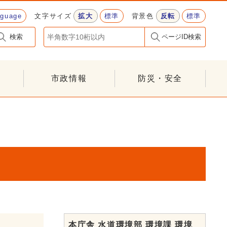
nguage
文字サイズ
拡大
標準
背景色
反転
標準
検索
ページID検索
市政情報
防災・安全
本庁舎 水道環境部 環境課 環境