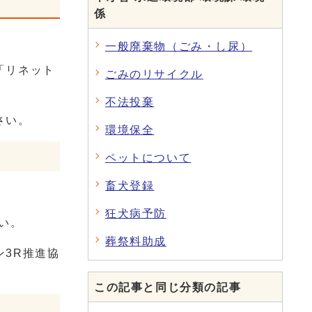
係
一般廃棄物（ごみ・し尿）
「リネット
ごみのリサイクル
不法投棄
さい。
環境保全
ペットについて
畜犬登録
狂犬病予防
い。
葬祭料助成
3R推進協
この記事と同じ分類の記事