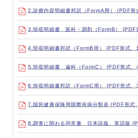
2.診療内容明細書邦訳（FormA用） (PDF形式
3.領収明細書 医科・調剤（FormB） (PDF形
4.領収明細書邦訳（FormB用） (PDF形式、13
5.領収明細書 歯科（FormC） (PDF形式、41
6.領収明細書邦訳（FormC用） (PDF形式、32
7.国民健康保険用国際疾病分類表 (PDF形式、2
8.調査に関わる同意書 日本語版、英語版 (PDF