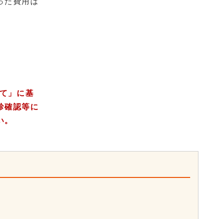
った費用は
て」
に基
診確認等に
い。