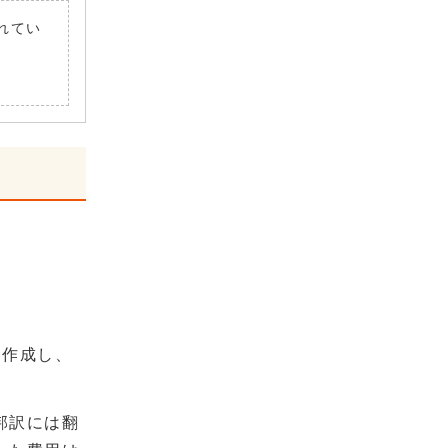
されてい
て作成し、
邦訳には翻