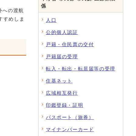
係
外への渡航
すすめしま
人口
公的個人認証
戸籍・住民票の交付
戸籍届の受理
転入・転出・転居届等の受理
住基ネット
広域相互発行
印鑑登録・証明
パスポート（旅券）
マイナンバーカード