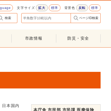
nguage
文字サイズ
拡大
標準
背景色
反転
標準
検索
ページID検索
市政情報
防災・安全
。日本国内
本庁舎 市民部 市民課 医療保険