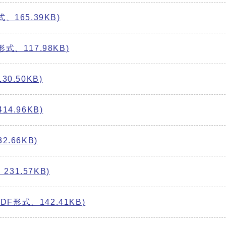
、165.39KB)
式、117.98KB)
0.50KB)
4.96KB)
.66KB)
31.57KB)
形式、142.41KB)