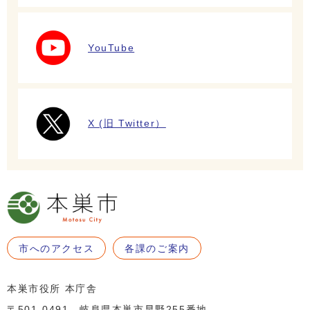
YouTube
X (旧 Twitter）
市へのアクセス
各課のご案内
本巣市役所 本庁舎
〒501-0491 岐阜県本巣市早野255番地