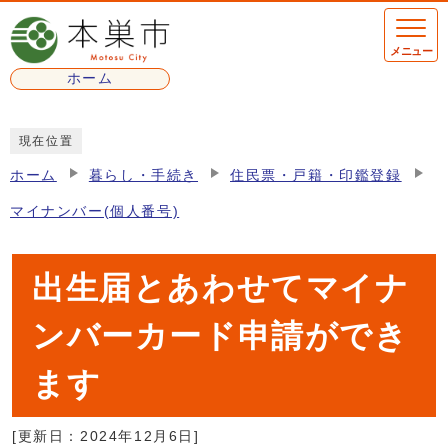
ページの先頭です
メニュー
ホーム
ここから本文です
現在位置
ホーム
暮らし・手続き
住民票・戸籍・印鑑登録
マイナンバー(個人番号)
出生届とあわせてマイナ
ンバーカード申請ができ
ます
[更新日：
2024年12月6日
]