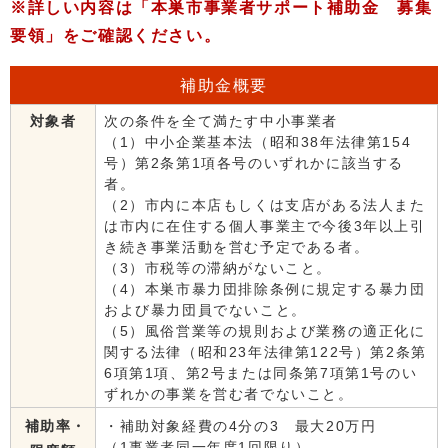
※詳しい内容は「本巣市事業者サポート補助金 募集
要領」をご確認ください。
補助金概要
対象者
次の条件を全て満たす中小事業者
（1）中小企業基本法（昭和38年法律第154
号）第2条第1項各号のいずれかに該当する
者。
（2）市内に本店もしくは支店がある法人また
は市内に在住する個人事業主で今後3年以上引
き続き事業活動を営む予定である者。
（3）市税等の滞納がないこと。
（4）本巣市暴力団排除条例に規定する暴力団
および暴力団員でないこと。
（5）風俗営業等の規則および業務の適正化に
関する法律（昭和23年法律第122号）第2条第
6項第1項、第2号または同条第7項第1号のい
ずれかの事業を営む者でないこと。
補助率・
・補助対象経費の4分の3 最大20万円
（1事業者同一年度1回限り）