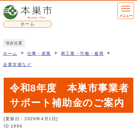
ページの先頭です
メニュー
ホーム
ここから本文です
現在位置
ホーム
仕事・産業
商工業・労働・雇用
企業支援など
令和8年度 本巣市事業者
サポート補助金のご案内
[更新日：
2026年4月1日
]
ID:1996