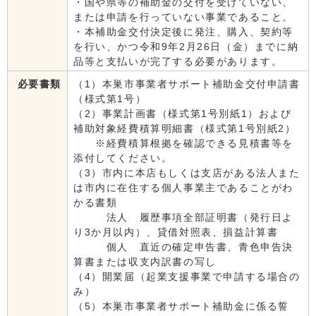
・国や県等の補助金の交付を受けていない、
または申請を行っていない事業であること。
・本補助金交付決定後に発注、購入、契約等
を行い、かつ令和9年2月26日（金）までに納
品等と支払いが完了する必要があります。
必要書類
（1）本巣市事業者サポート補助金交付申請書
（様式第1号）
（2）事業計画書（様式第1号別紙1）および
補助対象経費積算明細書（様式第1号別紙2）
※経費積算根拠を確認できる見積書等を
添付してください。
（3）市内に本店もしくは支店がある法人また
は市内に在住する個人事業主であることがわ
かる書類
法人 履歴事項全部証明書（発行日よ
り3か月以内）、貸借対照表、損益計算書
個人 直近の確定申告書、青色申告決
算書または収支内訳書の写し
（4）開業届（起業支援事業で申請する場合の
み）
（5）本巣市事業者サポート補助金に係る誓