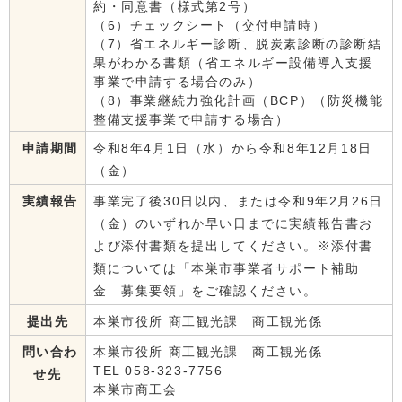
約・同意書（様式第2号）
（6）チェックシート（交付申請時）
（7）省エネルギー診断、脱炭素診断の診断結
果がわかる書類（省エネルギー設備導入支援
事業で申請する場合のみ）
（8）事業継続力強化計画（BCP）（防災機能
整備支援事業で申請する場合）
申請期間
令和8年4月1日（水）から令和8年12月18日
（金）
実績報告
事業完了後30日以内、または令和9年2月26日
（金）のいずれか早い日までに実績報告書お
よび添付書類を提出してください。※添付書
類については「本巣市事業者サポート補助
金 募集要領」をご確認ください。
提出先
本巣市役所 商工観光課 商工観光係
問い合わ
本巣市役所 商工観光課 商工観光係
TEL 058-323-7756
せ先
本巣市商工会