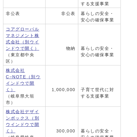
する支援事業
非公表
非公表
暮らしの安全・
安心の確保事業
コアグローバル
マネジメント株
式会社
（別ウイ
ンドウで開く）
物納
暮らしの安全・
（東京都中央
安心の確保事業
区）
株式会社
C−NOTE
（別ウ
インドウで開
く）
1,000,000
子育て世代に対
（岐阜県大垣
する支援事業
市）
株式会社デザイ
ンボックス
（別
ウインドウで開
く）
300,000
暮らしの安全・