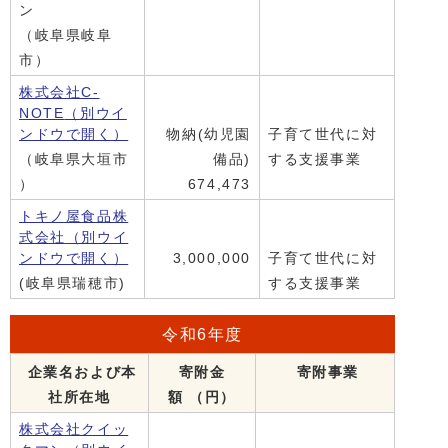
ン
（岐阜県岐阜
市）
株式会社C-
NOTE
（別ウイ
ンドウで開く）
物納(幼児園
子育て世代に対
（岐阜県大垣市
備品)
する支援事業
）
674,473
トキノ屋食品株
式会社
（別ウイ
ンドウで開く）
3,000,000
子育て世代に対
(岐阜県瑞穂市)
する支援事業
令和6年度
企業名および本
寄附金
寄附事業
社所在地
額 （円）
株式会社クイッ