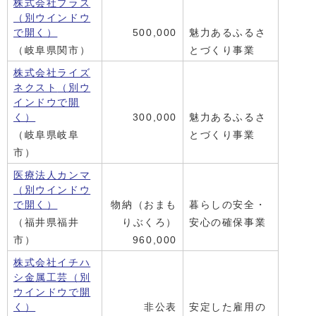
株式会社プラス
（別ウインドウ
で開く）
500,000
魅力あるふるさ
（岐阜県関市）
とづくり事業
株式会社ライズ
ネクスト
（別ウ
インドウで開
く）
300,000
魅力あるふるさ
（岐阜県岐阜
とづくり事業
市）
医療法人カンマ
（別ウインドウ
で開く）
物納（おまも
暮らしの安全・
（福井県福井
りぶくろ）
安心の確保事業
市）
960,000
株式会社イチハ
シ金属工芸
（別
ウインドウで開
く）
非公表
安定した雇用の