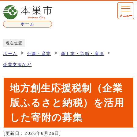
ページの先頭です
メニュー
ホーム
ここから本文です
現在位置
ホーム
仕事・産業
商工業・労働・雇用
企業支援など
地方創生応援税制（企業
版ふるさと納税）を活用
した寄附の募集
[更新日：
2026年6月26日
]