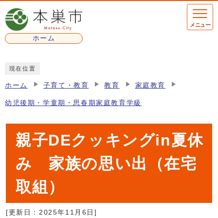
ページの先頭です
メニュー
ホーム
ここから本文です
現在位置
ホーム
子育て・教育
教育
家庭教育
幼児後期・学童期・思春期家庭教育学級
親子DEクッキングin夏休
み 家族の思い出（在宅
取組）
[更新日：
2025年11月6日
]