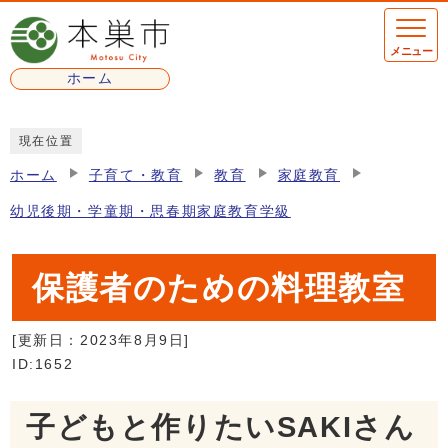
ページの先頭です
メニュー
ホーム
ここから本文です
現在位置
ホーム
子育て・教育
教育
家庭教育
幼児後期・学童期・思春期家庭教育学級
保護者のための料理教室
[更新日：
2023年8月9日
]
ID:1652
子どもと作りたいSAKIさん