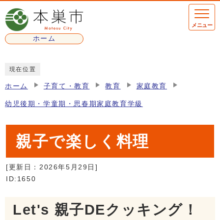
ページの先頭です
メニュー
ホーム
ここから本文です
現在位置
ホーム
子育て・教育
教育
家庭教育
幼児後期・学童期・思春期家庭教育学級
親子で楽しく料理
[更新日：
2026年5月29日
]
ID:1650
Let's 親子DEクッキング！