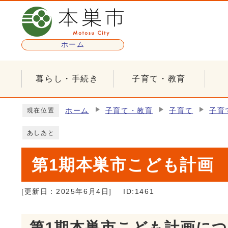
ページの先頭です
ホーム
暮らし・手続き
子育て・教育
ここから本文です
ホーム
子育て・教育
子育て
子育
現在位置
あしあと
第1期本巣市こども計画
[更新日：
2025年6月4日
]
ID:1461
第1期本巣市こども計画に