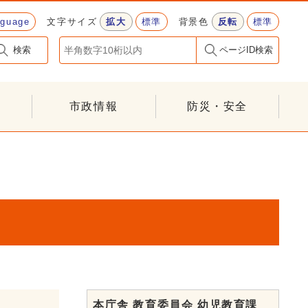
nguage
文字サイズ
拡大
標準
背景色
反転
標準
検索
ページID検索
市政情報
防災・安全
本庁舎 教育委員会 幼児教育課