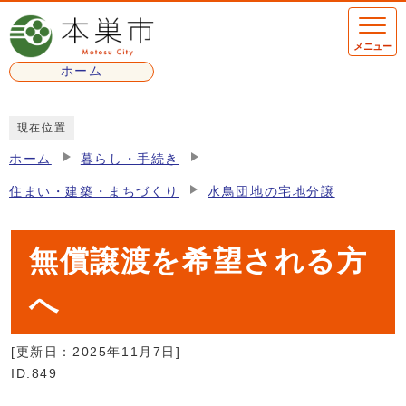
ページの先頭です
メニュー
ホーム
ここから本文です
現在位置
ホーム
暮らし・手続き
住まい・建築・まちづくり
水鳥団地の宅地分譲
無償譲渡を希望される方
へ
[更新日：
2025年11月7日
]
ID:849