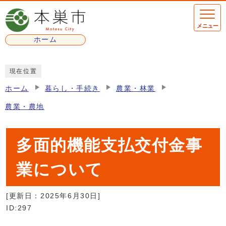
ページの先頭です
メニュー
ホーム
ここから本文です
現在位置
ホーム
暮らし・手続き
農業・林業
農業・農地
多面的機能支払交付金事
業について
[更新日：
2025年6月30日
]
ID:297