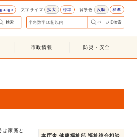
nguage
文字サイズ
拡大
標準
背景色
反転
標準
検索
ページID検索
市政情報
防災・安全
待は家庭と
本庁舎 健康福祉部 福祉総合相談