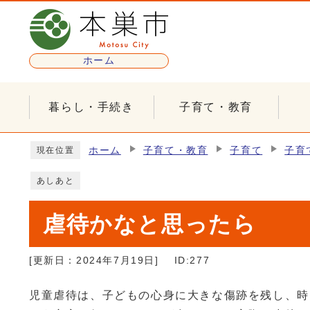
ページの先頭です
ホーム
暮らし・手続き
子育て・教育
ここから本文です
ホーム
子育て・教育
子育て
子育
現在位置
あしあと
虐待かなと思ったら
[更新日：
2024年7月19日
]
ID:277
児童虐待は、子どもの心身に大きな傷跡を残し、時