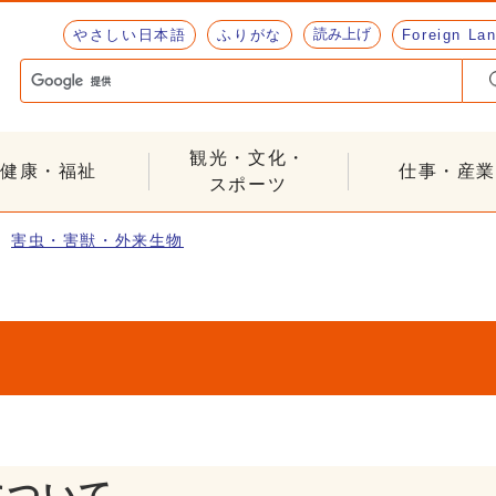
読み上げ
やさしい日本語
ふりがな
Foreign La
観光・文化・
健康・福祉
仕事・産業
スポーツ
害虫・害獣・外来生物
について