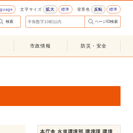
nguage
文字サイズ
拡大
標準
背景色
反転
標準
検索
ページID検索
市政情報
防災・安全
本庁舎 水道環境部 環境課 環境