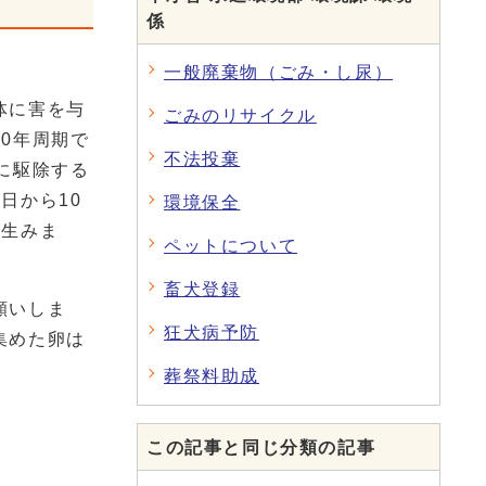
係
一般廃棄物（ごみ・し尿）
体に害を与
ごみのリサイクル
0年周期で
不法投棄
に駆除する
日から10
環境保全
を生みま
ペットについて
畜犬登録
願いしま
狂犬病予防
集めた卵は
葬祭料助成
この記事と同じ分類の記事