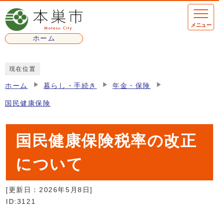
ページの先頭です
メニュー
ホーム
ここから本文です
現在位置
ホーム
暮らし・手続き
年金・保険
国民健康保険
国民健康保険税率の改正
について
[更新日：
2026年5月8日
]
ID:3121