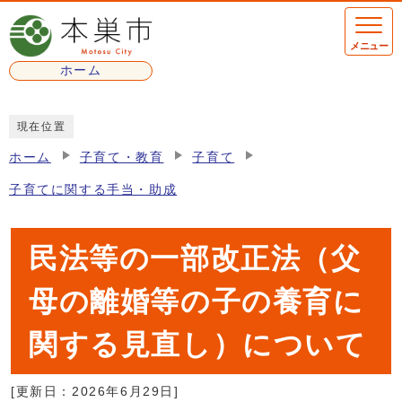
ページの先頭です
メニュー
ホーム
ここから本文です
現在位置
ホーム
子育て・教育
子育て
子育てに関する手当・助成
民法等の一部改正法（父
母の離婚等の子の養育に
関する見直し）について
[更新日：
2026年6月29日
]