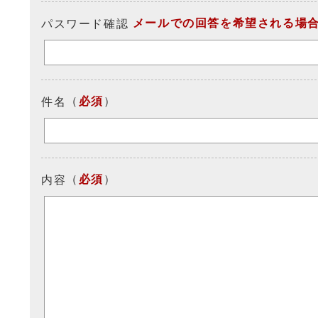
メールでの回答を希望される場
パスワード確認
（
必須
）
件名
（
必須
）
内容