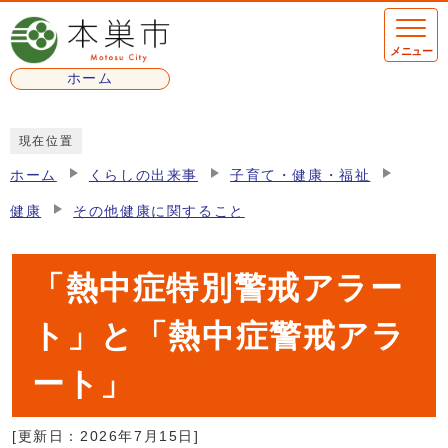
ページの先頭です
メニュー
ホーム
ここから本文です
現在位置
ホーム
くらしの出来事
子育て・健康・福祉
健康
その他健康に関すること
「熱中症特別警戒アラー
ト」と「熱中症警戒アラ
ート」
[更新日：
2026年7月15日
]