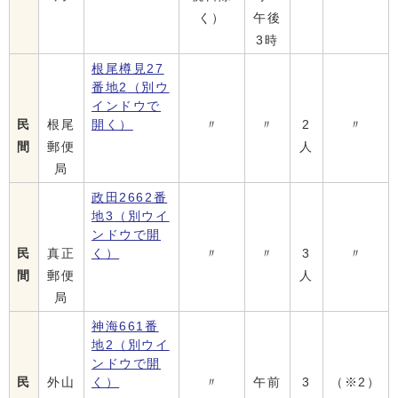
く）
午後
3時
根尾樽見27
番地2
（別ウ
インドウで
民
根尾
開く）
〃
〃
2
〃
間
郵便
人
局
政田2662番
地3
（別ウイ
ンドウで開
民
真正
く）
〃
〃
3
〃
間
郵便
人
局
神海661番
地2
（別ウイ
ンドウで開
民
外山
く）
〃
午前
3
（※2）