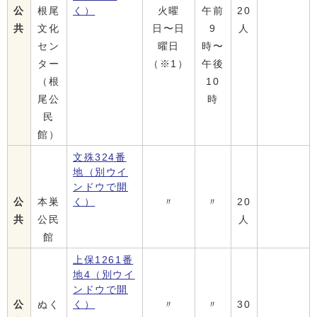
公
根尾
く）
火曜
午前
20
共
文化
日〜日
9
人
セン
曜日
時〜
ター
（※1）
午後
（根
10
尾公
時
民
館）
文殊324番
地
（別ウイ
ンドウで開
公
本巣
く）
〃
〃
20
共
公民
人
館
上保1261番
地4
（別ウイ
ンドウで開
公
ぬく
く）
〃
〃
30