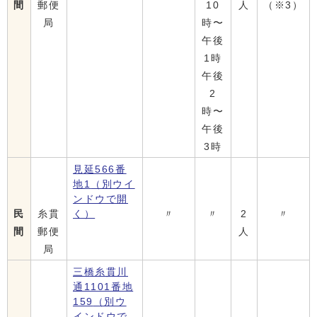
間
郵便
10
人
（※3）
局
時〜
午後
1時
午後
2
時〜
午後
3時
見延566番
地1
（別ウイ
ンドウで開
民
糸貫
く）
〃
〃
2
〃
間
郵便
人
局
三橋糸貫川
通1101番地
159
（別ウ
インドウで