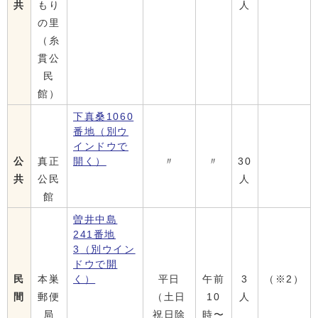
共
もり
人
の里
（糸
貫公
民
館）
下真桑1060
番地
（別ウ
インドウで
公
真正
開く）
〃
〃
30
共
公民
人
館
曽井中島
241番地
3
（別ウイン
ドウで開
民
本巣
く）
平日
午前
3
（※2）
間
郵便
（土日
10
人
局
祝日除
時〜