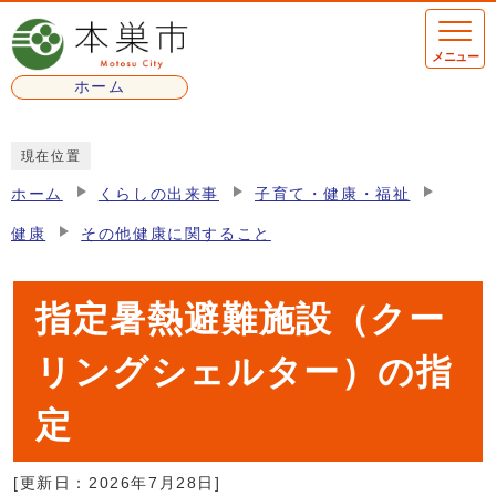
ページの先頭です
メニュー
ホーム
ここから本文です
現在位置
ホーム
くらしの出来事
子育て・健康・福祉
健康
その他健康に関すること
指定暑熱避難施設（クー
リングシェルター）の指
定
[更新日：
2026年7月28日
]