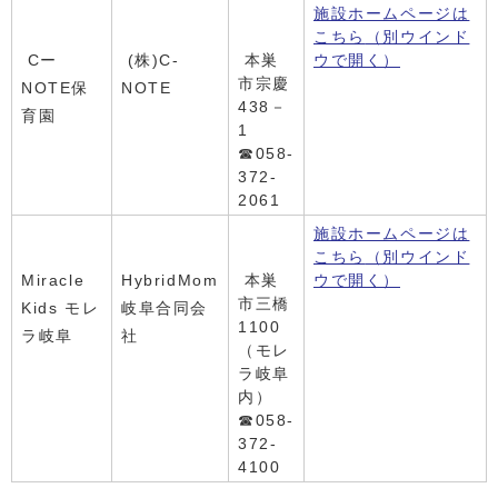
施設ホームページは
こちら
（別ウインド
Cー
(株)C-
本巣
ウで開く）
市宗慶
NOTE保
NOTE
438－
育園
1
☎058-
372-
2061
施設ホームページは
こちら
（別ウインド
Miracle
HybridMom
本巣
ウで開く）
市三橋
Kids モレ
岐阜合同会
1100
ラ岐阜
社
（モレ
ラ岐阜
内）
☎058-
372-
4100