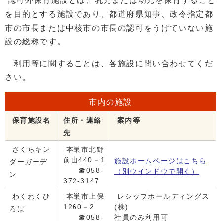
認可外保育施設とは、乳児または幼児を保育すること
を目的とする施設であり、都道府県知事、政令指定都
市の市長または中核市の市長の認可をうけていない施
設の総称です。
利用等に関することは、各施設に問い合わせてくだ
さい。
市内の施設
保育施設名
住所・連絡
案内等
先
さくらキン
本巣市北野
前山440－1
施設ホームページはこちら
ダーガーデ
☎058-
（別ウインドウで開く）
ン
372-3147
わくわくひ
本巣市上保
レシップホールディングス
1260－2
(株)
ろば
☎058-
社員のみ利用可