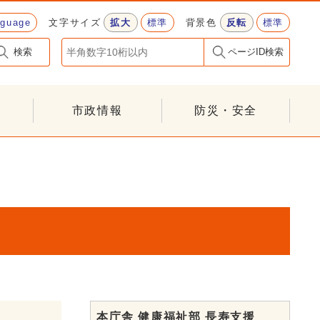
nguage
文字サイズ
拡大
標準
背景色
反転
標準
検索
ページID検索
市政情報
防災・安全
本庁舎 健康福祉部 長寿支援