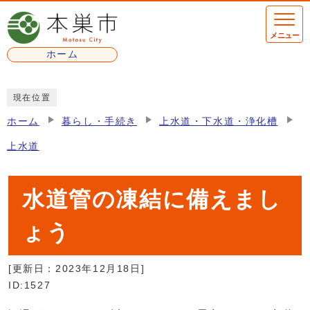
ページの先頭です
メニュー
ホーム
ここから本文です
現在位置
ホーム
暮らし・手続き
上水道・下水道・浄化槽
上水道
水道管の凍結に備えまし
ょう
[更新日：
2023年12月18日
]
ID:1527