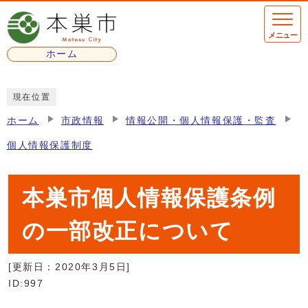
ページの先頭です
メニュー
ホーム
ここから本文です
現在位置
ホーム
市政情報
情報公開・個人情報保護・監査
個人情報保護制度
本巣市個人情報保護条例
の一部改正について
[更新日：
2020年3月5日
]
ID:997