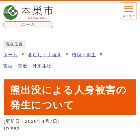
ページの先頭です
メニュー
ホーム
ここから本文です
現在位置
ホーム
暮らし・手続き
環境・衛生
害虫・害獣・外来生物
熊出没による人身被害の
発生について
[更新日：
2026年4月7日
]
ID:982