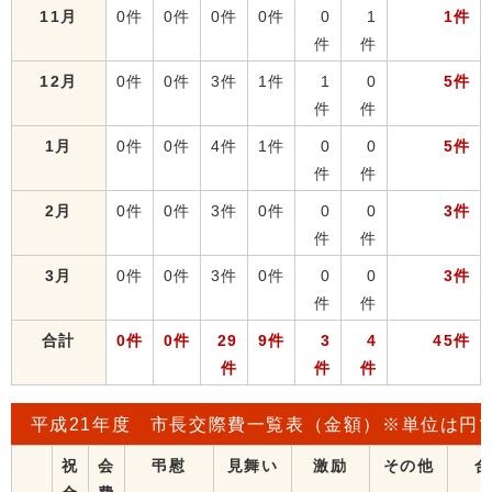
11月
0件
0件
0件
0件
0
1
1件
件
件
12月
0件
0件
3件
1件
1
0
5件
件
件
1月
0件
0件
4件
1件
0
0
5件
件
件
2月
0件
0件
3件
0件
0
0
3件
件
件
3月
0件
0件
3件
0件
0
0
3件
件
件
合計
0件
0件
29
9件
3
4
45件
件
件
件
平成21年度 市長交際費一覧表（金額）※単位は円
祝
会
弔慰
見舞い
激励
その他
合