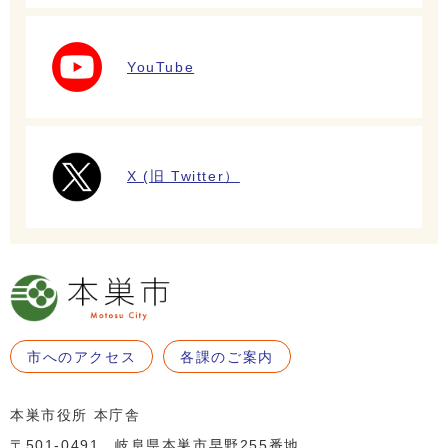
YouTube
X (旧 Twitter）
市へのアクセス
各課のご案内
本巣市役所 本庁舎
〒501-0491 岐阜県本巣市早野255番地