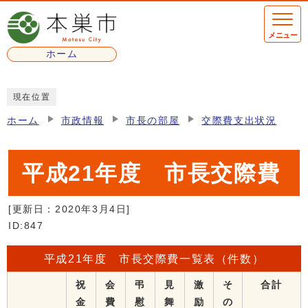
ページの先頭です
メニュー
ホーム
ここから本文です
現在位置
ホーム
市政情報
市長の部屋
交際費支出状況
平成21年度 市長交際費
[更新日：
2020年3月4日
]
ID:847
平成21年度 市長交際費一覧表（件数）
祝
会
弔
見
激
そ
合計
金
費
慰
舞
励
の