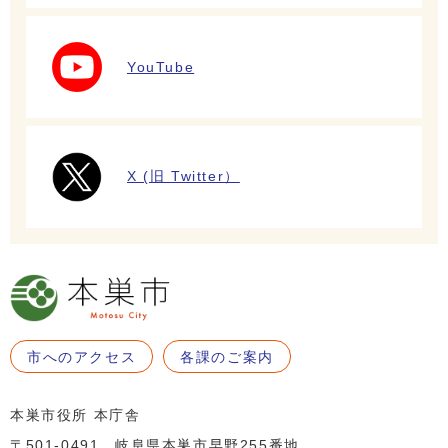
YouTube
X (旧 Twitter）
市へのアクセス
各課のご案内
本巣市役所 本庁舎
〒501-0491 岐阜県本巣市早野255番地