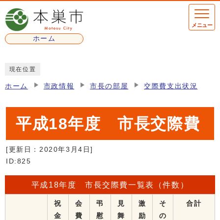
ページの先頭です
メニュー
ホーム
ここから本文です
現在位置
ホーム
市政情報
市長の部屋
交際費支出状況
平成18年度 市長交際費
[更新日：
2020年3月4日
]
ID:825
平成18年度 市長交際費一覧表（件数）
祝
会
弔
見
激
そ
合計
金
費
慰
舞
励
の