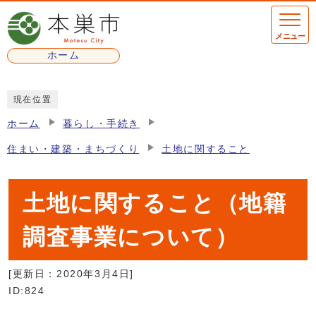
ページの先頭です
メニュー
ホーム
ここから本文です
現在位置
ホーム
暮らし・手続き
住まい・建築・まちづくり
土地に関すること
土地に関すること（地籍
調査事業について）
[更新日：
2020年3月4日
]
ID:824