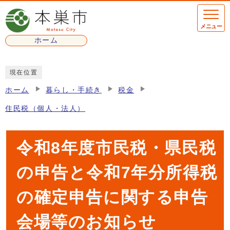
ページの先頭です
メニュー
ホーム
ここから本文です
現在位置
ホーム
暮らし・手続き
税金
住民税（個人・法人）
令和8年度市民税・県民税
の申告と令和7年分所得税
の確定申告に関する申告
会場等のお知らせ