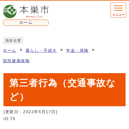
ページの先頭です
メニュー
ホーム
ここから本文です
現在位置
ホーム
暮らし・手続き
年金・保険
国民健康保険
第三者行為（交通事故な
ど）
[更新日：
2022年5月17日
]
ID:79