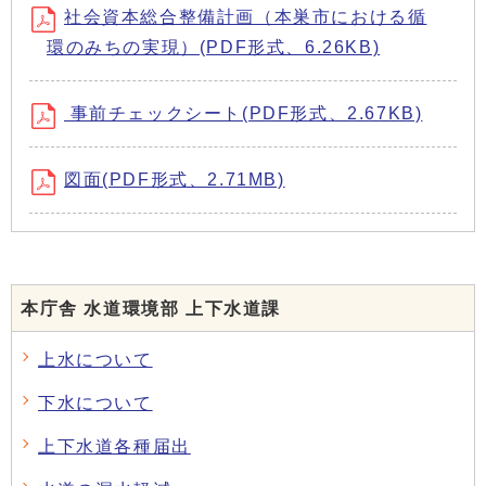
社会資本総合整備計画（本巣市における循
環のみちの実現）(PDF形式、6.26KB)
事前チェックシート(PDF形式、2.67KB)
図面(PDF形式、2.71MB)
本庁舎 水道環境部 上下水道課
上水について
下水について
上下水道各種届出