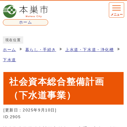
ページの先頭です
メニュー
ホーム
ここから本文です
現在位置
ホーム
暮らし・手続き
上水道・下水道・浄化槽
下水道
社会資本総合整備計画
（下水道事業）
[更新日：
2025年9月10日
]
ID:2905